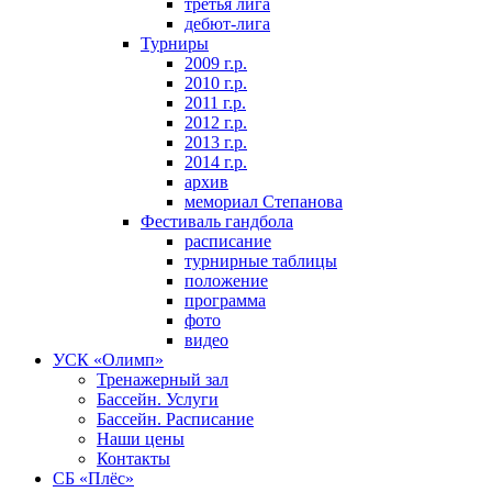
третья лига
дебют-лига
Турниры
2009 г.р.
2010 г.р.
2011 г.р.
2012 г.р.
2013 г.р.
2014 г.р.
архив
мемориал Степанова
Фeстивaль гaндбoлa
расписание
турнирные таблицы
положение
программа
фoтo
видео
УСК «Олимп»
Тренажерный зал
Бассейн. Услуги
Бассейн. Расписание
Наши цены
Контакты
СБ «Плёс»