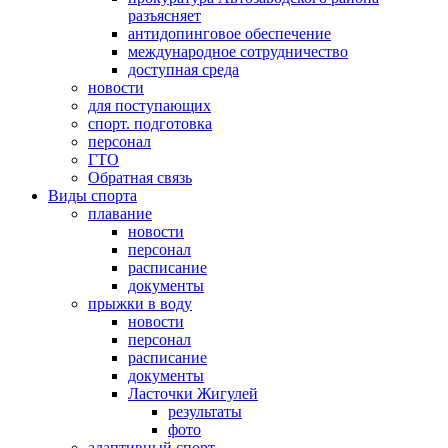
разъясняет
антидопинговое обеспечение
международное сотрудничество
доступная среда
новости
для поступающих
спорт. подготовка
персонал
ГТО
Обратная связь
Виды спорта
плавание
новости
персонал
расписание
документы
прыжки в воду
новости
персонал
расписание
документы
Ласточки Жигулей
результаты
фото
адаптивный спорт