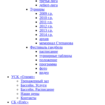
третья лига
дебют-лига
Турниры
2009 г.р.
2010 г.р.
2011 г.р.
2012 г.р.
2013 г.р.
2014 г.р.
архив
мемориал Степанова
Фeстивaль гaндбoлa
расписание
турнирные таблицы
положение
программа
фoтo
видео
УСК «Олимп»
Тренажерный зал
Бассейн. Услуги
Бассейн. Расписание
Наши цены
Контакты
СБ «Плёс»