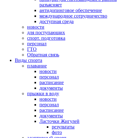
разъясняет
антидопинговое обеспечение
международное сотрудничество
доступная среда
новости
для поступающих
спорт. подготовка
персонал
ГТО
Обратная связь
Виды спорта
плавание
новости
персонал
расписание
документы
прыжки в воду
новости
персонал
расписание
документы
Ласточки Жигулей
результаты
фото
адаптивный спорт