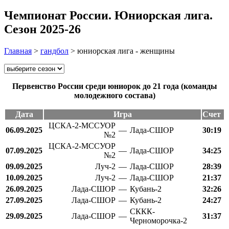
Чемпионат России. Юниорская лига.
Сезон 2025-26
Главная
>
гандбол
>
юниорская лига - женщины
Первенство России среди юниорок до 21 года (команды
молодежного состава)
Дата
Игра
Счет
ЦСКА-2-МССУОР
06.09.2025
—
Лада-СШОР
30:19
№2
ЦСКА-2-МССУОР
07.09.2025
—
Лада-СШОР
34:25
№2
09.09.2025
Луч-2
—
Лада-СШОР
28:39
10.09.2025
Луч-2
—
Лада-СШОР
21:37
26.09.2025
Лада-СШОР
—
Кубань-2
32:26
27.09.2025
Лада-СШОР
—
Кубань-2
24:27
СККК-
29.09.2025
Лада-СШОР
—
31:37
Черноморочка-2