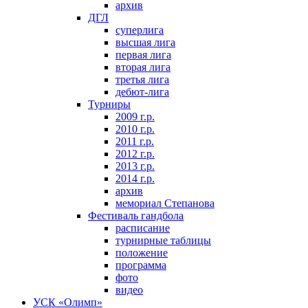
архив
ДГЛ
суперлига
высшая лига
первая лига
вторая лига
третья лига
дебют-лига
Турниры
2009 г.р.
2010 г.р.
2011 г.р.
2012 г.р.
2013 г.р.
2014 г.р.
архив
мемориал Степанова
Фeстивaль гaндбoлa
расписание
турнирные таблицы
положение
программа
фoтo
видео
УСК «Олимп»