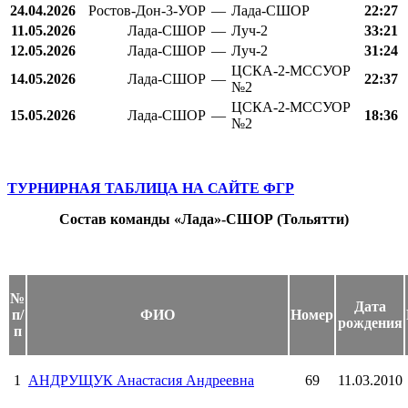
24.04.2026
Ростов-Дон-3-УОР
—
Лада-СШОР
22:27
11.05.2026
Лада-СШОР
—
Луч-2
33:21
12.05.2026
Лада-СШОР
—
Луч-2
31:24
ЦСКА-2-МССУОР
14.05.2026
Лада-СШОР
—
22:37
№2
ЦСКА-2-МССУОР
15.05.2026
Лада-СШОР
—
18:36
№2
ТУРНИРНАЯ ТАБЛИЦА НА САЙТЕ ФГР
Состав команды «Лада»-СШОР (Тольятти)
№
Дата
п/
ФИО
Номер
рождения
п
1
АНДРУЩУК Анастасия Андреевна
69
11.03.2010