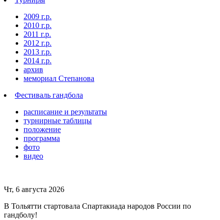
2009 г.р.
2010 г.р.
2011 г.р.
2012 г.р.
2013 г.р.
2014 г.р.
архив
мемориал Степанова
Фeстивaль гaндбoлa
расписание и результаты
турнирные таблицы
положение
программа
фoтo
видео
Чт, 6 августа 2026
В Тольятти стартовала Спартакиада народов России по
гандболу!