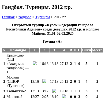
Гандбол. Турниры. 2012 г.р.
Главная
>
гандбол
>
Турниры
>
2012 г.р.
Открытый турнир «Кубок Федерации гандбола
Республики Адыгея»
среди девушек 2012 г.р. и моложе
Майкоп. 31.01-02.02.2025
Группа «А»
N
Команды
1
2
3
4
В
Н
П
Очки
Место
Краснодар
(СШ
1
«Академия
16:13
13:13
27:12
2
1
0
5
1
гандбола») —
1
Москва
2
(СШОР
13:16
17:13
25:12
2
0
1
4
2
«Тушино»)
3
Тольятти-2
13:13
13:17
19:18
1
1
1
3
3
4
Майкоп-2
12:27
12:25
18:19
0
0
3
0
4