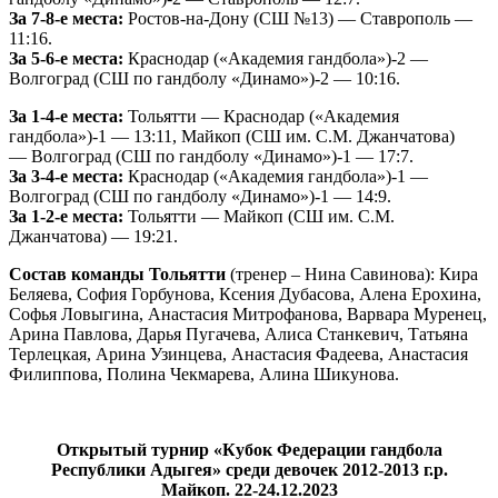
За 7-8-е места:
Ростов-на-Дону (СШ №13) — Ставрополь —
11:16.
За 5-6-е места:
Краснодар («Академия гандбола»)-2 —
Волгоград (СШ по гандболу «Динамо»)-2 — 10:16.
За 1-4-е места:
Тольятти — Краснодар («Академия
гандбола»)-1 — 13:11, Майкоп (СШ им. С.М. Джанчатова)
— Волгоград (СШ по гандболу «Динамо»)-1 — 17:7.
За 3-4-е места:
Краснодар («Академия гандбола»)-1 —
Волгоград (СШ по гандболу «Динамо»)-1 — 14:9.
За 1-2-е места:
Тольятти — Майкоп (СШ им. С.М.
Джанчатова) — 19:21.
Состав команды Тольятти
(тренер – Нина Савинова): Кира
Беляева, София Горбунова, Ксения Дубасова, Алена Ерохина,
Софья Ловыгина, Анастасия Митрофанова, Варвара Муренец,
Арина Павлова, Дарья Пугачева, Алиса Станкевич, Татьяна
Терлецкая, Арина Узинцева, Анастасия Фадеева, Анастасия
Филиппова, Полина Чекмарева, Алина Шикунова.
Открытый турнир «Кубок Федерации гандбола
Республики Адыгея» среди девочек 2012-2013 г.р.
Майкоп. 22-24.12.2023