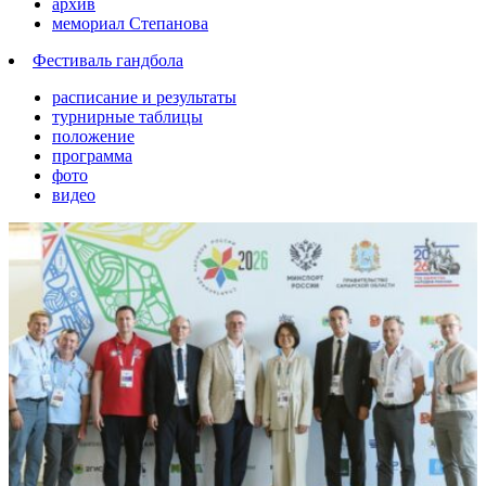
архив
мемориал Степанова
Фeстивaль гaндбoлa
расписание и результаты
турнирные таблицы
положение
программа
фoтo
видео