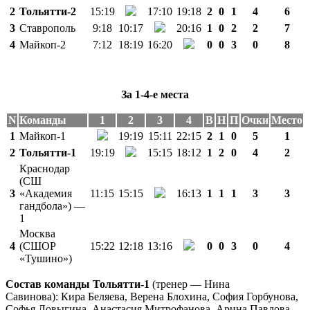
2
Тольятти-2
15:19
17:10
19:18
2
0
1
4
6
3
Ставрополь
9:18
10:17
20:16
1
0
2
2
7
4
Майкоп-2
7:12
18:19
16:20
0
0
3
0
8
За 1-4-е места
N
Команды
1
2
3
4
В
Н
П
Очки
Место
1
Майкоп-1
19:19
15:11
22:15
2
1
0
5
1
2
Тольятти-1
19:19
15:15
18:12
1
2
0
4
2
Краснодар
(СШ
3
«Академия
11:15
15:15
16:13
1
1
1
3
3
гандбола») —
1
Москва
4
(СШОР
15:22
12:18
13:16
0
0
3
0
4
«Тушино»)
Состав команды Тольятти-1
(тренер — Нина
Савинова):
Кира Беляева, Верена Блохина, София Горбунова,
Софья Ловыгина, Анастасия Митрофанова, Арина Павлова,