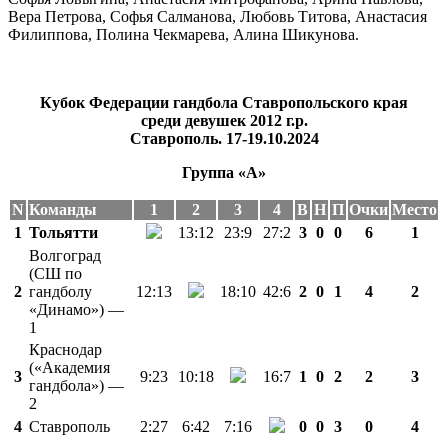
Вера Петрова, Софья Салманова, Любовь Титова, Анастасия
Филиппова, Полина Чекмарева, Алина Шикунова.
Кубок
Федерации гандбола Ставропольского края
среди
дев
уш
ек 2012 г.р.
Ставрополь. 17-19.10.2024
Группа «А»
N
Команды
1
2
3
4
В
Н
П
Очки
Место
1
Тольятти
13:12
23:9
27:2
3
0
0
6
1
Волгоград
(СШ по
2
гандболу
12:13
18:10
42:6
2
0
1
4
2
«Динамо») —
1
Краснодар
(«Академия
3
9:23
10:18
16:7
1
0
2
2
3
гандбола») —
2
4
Ставрополь
2:27
6:42
7:16
0
0
3
0
4