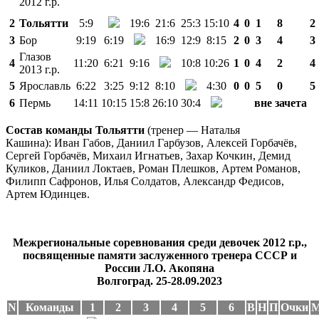
2012 г.р.
2
Тольятти
5:9
19:6
21:6
25:3
15:10
4
0
1
8
2
3
Бор
9:19
6:19
16:9
12:9
8:15
2
0
3
4
3
Глазов
4
11:20
6:21
9:16
10:8
10:26
1
0
4
2
4
2013 г.р.
5
Ярославль
6:22
3:25
9:12
8:10
4:30
0
0
5
0
5
6
Пермь
14:11
10:15
15:8
26:10
30:4
вне зачета
Состав команды Тольятти
(тренер — Наталья
Кашина): Иван Габов, Даниил Гарбузов, Алексей Горбачёв,
Сергей Горбачёв, Михаил Игнатьев, Захар Кочкин, Демид
Куликов, Даниил Локтаев, Роман Плешков, Артем Романов,
Филипп Сафронов, Илья Солдатов, Александр Федисов,
Артем Юдинцев.
Межрегиональные соревнования среди девочек 2012 г.р.,
посвященные памяти заслуженного тренера СССР и
России Л.О. Акопяна
Волгоград. 25-28.09.2023
N
Команды
1
2
3
4
5
6
В
Н
П
Очки
М