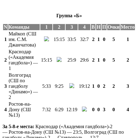
Группа «Б»
N
Команды
1
2
3
4
В
Н
П
Очки
Место
Майкоп (СШ
1
им. С.М.
15:15
33:5
32:7
2
1
0
5
1
Джанчатова)
Краснодар
(«Академия
2
15:15
25:9
29:6
2
1
0
5
2
гандбола») —
1
Волгоград
(СШ по
3
гандболу
5:33
9:25
19:12
1
0
2
2
3
«Динамо») —
2
Ростов-на-
4
Дону (СШ
7:32
6:29
12:19
0
0
3
0
4
№13)
За 5-8-е места:
Краснодар («Академия гандбола»)-2
— Ростов-на-Дону (СШ №13) — 23:5, Волгоград (СШ по
гандболу «Динамо»)-2 — Ставрополь — 12:7.