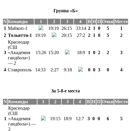
Группа «Б»
N
Команды
1
2
3
4
В
Н
П
Очки
Место
1
Майкоп-1
19:19
26:15
33:14
2
1
0
5
1
2
Тольятти-1
19:19
20:15
27:2
2
1
0
5
2
Краснодар
(СШ
3
«Академия
15:26
15:20
18:9
1
0
2
2
3
гандбола»)
— 2
4
Ставрополь
14:33
2:27
9:18
0
0
3
0
4
За 5-8-е места
N
Команды
1
2
3
4
В
Н
П
Очки
Место
Краснодар
(СШ
1
«Академия
19:15
18:9
12:7
3
0
0
6
5
гандбола») —
2