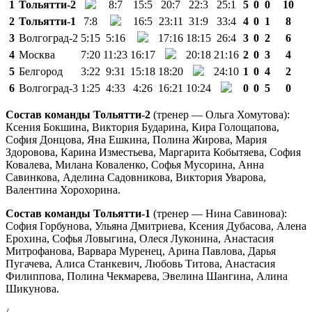
1
Тольятти-2
8:7
15:5
20:7
22:3
25:1
5
0
0
10
2
Тольятти-1
7:8
16:5
23:11
31:9
33:4
4
0
1
8
3
Волгоград-2
5:15
5:16
17:16
18:15
26:4
3
0
2
6
4
Москва
7:20
11:23
16:17
20:18
21:16
2
0
3
4
5
Белгород
3:22
9:31
15:18
18:20
24:10
1
0
4
2
6
Волгоград-3
1:25
4:33
4:26
16:21
10:24
0
0
5
0
Состав команды Тольятти-2
(тренер — Ольга Хомутова):
Ксения Бокшина, Виктория Бударина, Кира Голощапова,
София Донцова, Яна Ешкина, Полина Жирова, Мария
Здоровова, Карина Изместьева, Маргарита Кобытяева, София
Ковалева, Милана Коваленко, Софья Мусорина, Анна
Савинкова, Аделина Садовникова, Виктория Уварова,
Валентина Хорохорина.
Состав команды Тольятти-1
(тренер — Нина Савинова):
София Горбунова, Ульяна Дмитриева, Ксения Дубасова, Алена
Ерохина, Софья Ловыгина, Олеся Луконина, Анастасия
Митрофанова, Варвара Муренец, Арина Павлова, Дарья
Пугачева, Алиса Станкевич, Любовь Титова, Анастасия
Филиппова, Полина Чекмарева, Эвелина Шангина, Алина
Шикунова.