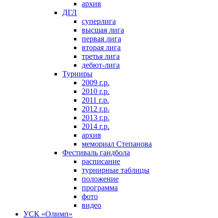
архив
ДГЛ
суперлига
высшая лига
первая лига
вторая лига
третья лига
дебют-лига
Турниры
2009 г.р.
2010 г.р.
2011 г.р.
2012 г.р.
2013 г.р.
2014 г.р.
архив
мемориал Степанова
Фeстивaль гaндбoлa
расписание
турнирные таблицы
положение
программа
фoтo
видео
УСК «Олимп»