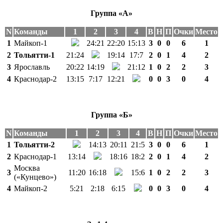
Группа «А»
N
Команды
1
2
3
4
В
Н
П
Очки
Место
1
Майкоп-1
24:21
22:20
15:13
3
0
0
6
1
2
Тольятти-1
21:24
19:14
17:7
2
0
1
4
2
3
Ярославль
20:22
14:19
21:12
1
0
2
2
3
4
Краснодар-2
13:15
7:17
12:21
0
0
3
0
4
Группа «Б»
N
Команды
1
2
3
4
В
Н
П
Очки
Место
1
Тольятти-2
14:13
20:11
21:5
3
0
0
6
1
2
Краснодар-1
13:14
18:16
18:2
2
0
1
4
2
Москва
3
11:20
16:18
15:6
1
0
2
2
3
(«Кунцево»)
4
Майкоп-2
5:21
2:18
6:15
0
0
3
0
4