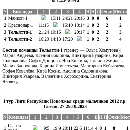
За 1-4-е места
N
Команды
1
2
3
4
В
Н
П
Очки
Место
1
Майкоп-1
15:11
24:21
20:16
3
0
0
6
1
2
Краснодар-1
11:15
15:10
13:14
1
0
2
2
2
3
Тольятти-1
21:24
10:15
20:17
1
0
2
2
3
4
Тольятти-2
16:20
14:13
17:20
1
0
2
2
4
Состав команды Тольятти-1
(тренер — Ольга Хомутова):
Мария Авдеева, Ксения Бокшина, Виктория Бударина, Кира
Голощапова, Софья Донцова, Яна Ешкина, Полина Жирова,
Мария Здоровова, Карина Изместьева, Маргарита Кобытяева,
Софья Ковалёва, Кира Косик, Аделина Садовникова,
Виктория Уварова, Валентина Хорохорина, Екатерина
Яковец.
I тур Лиги Республик Поволжья среди мальчиков 2012 г.р.
Глазов. 27-29.10.2023
N
Команды
1
2
3
4
5
6
В
Н
П
Очки
Мес
Глазов
1
9:5
19:9
20:11
22:6
11:14
4
0
1
8
1