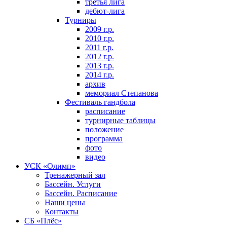
третья лига
дебют-лига
Турниры
2009 г.р.
2010 г.р.
2011 г.р.
2012 г.р.
2013 г.р.
2014 г.р.
архив
мемориал Степанова
Фeстивaль гaндбoлa
расписание
турнирные таблицы
положение
программа
фoтo
видео
УСК «Олимп»
Тренажерный зал
Бассейн. Услуги
Бассейн. Расписание
Наши цены
Контакты
СБ «Плёс»