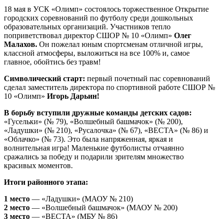
18 мая в УСК «Олимп» состоялось торжественное Открытие
городских соревнований по футболу среди дошкольных
образовательных организаций. Участников тепло
поприветствовал директор СШОР № 10 «Олимп»
Олег
Малахов.
Он пожелал юным спортсменам отличной игры,
классной атмосферы, выложиться на все 100% и, самое
главное, обойтись без травм!
Символический старт:
первый почетный пас соревнований
сделал заместитель директора по спортивной работе СШОР №
10 «Олимп»
Игорь Дарьин!
В борьбу вступили дружные команды детских садов:
«Гусельки» (№ 79), «Волшебный башмачок» (№ 200),
«Ладушки» (№ 210), «Русалочка» (№ 67), «ВЕСТА» (№ 86) и
«Облачко» (№ 73). Это была напряженная, яркая и
волнительная игра! Маленькие футболисты отчаянно
сражались за победу и подарили зрителям множество
красивых моментов.
Итоги районного этапа:
1 место
— «Ладушки» (МАОУ № 210)
2 место
— «Волшебный башмачок» (МАОУ № 200)
3 место
— «ВЕСТА» (МБУ № 86)