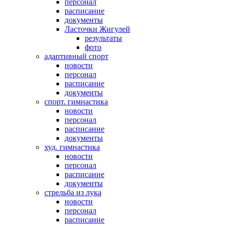
персонал
расписание
документы
Ласточки Жигулей
результаты
фото
адаптивный спорт
новости
персонал
расписание
документы
спорт. гимнастика
новости
персонал
расписание
документы
худ. гимнастика
новости
персонал
расписание
документы
стрельба из лука
новости
персонал
расписание