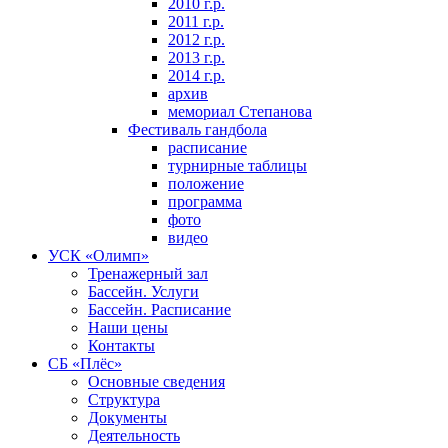
2010 г.р.
2011 г.р.
2012 г.р.
2013 г.р.
2014 г.р.
архив
мемориал Степанова
Фeстивaль гaндбoлa
расписание
турнирные таблицы
положение
программа
фoтo
видео
УСК «Олимп»
Тренажерный зал
Бассейн. Услуги
Бассейн. Расписание
Наши цены
Контакты
СБ «Плёс»
Основные сведения
Структура
Документы
Деятельность