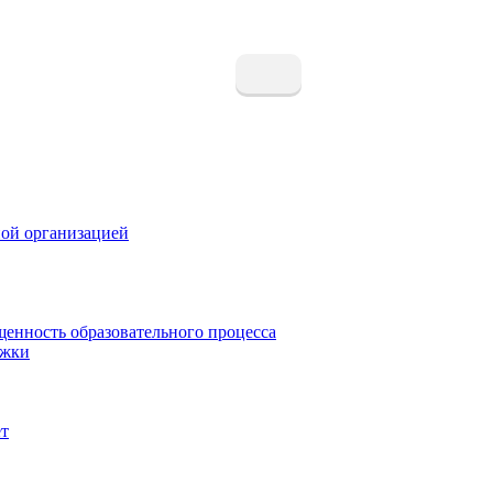
ной организацией
щенность образовательного процесса
ржки
ет