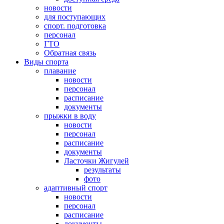
новости
для поступающих
спорт. подготовка
персонал
ГТО
Обратная связь
Виды спорта
плавание
новости
персонал
расписание
документы
прыжки в воду
новости
персонал
расписание
документы
Ласточки Жигулей
результаты
фото
адаптивный спорт
новости
персонал
расписание
документы