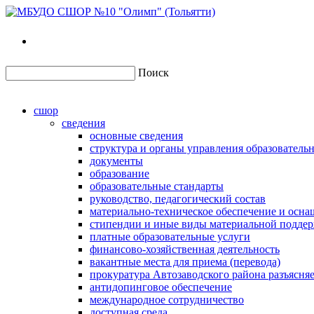
Поиск
сшор
сведения
основные сведения
структура и органы управления образователь
документы
образование
образовательные стандарты
руководство, педагогический состав
материально-техническое обеспечение и осна
стипендии и иные виды материальной подде
платные образовательные услуги
финансово-хозяйственная деятельность
вакантные места для приема (перевода)
прокуратура Автозаводского района разъясня
антидопинговое обеспечение
международное сотрудничество
доступная среда