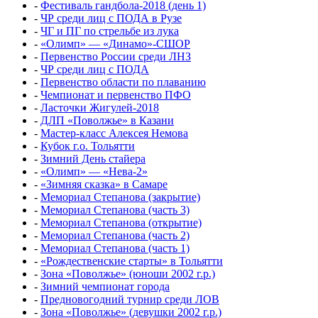
-
Фестиваль гандбола-2018 (день 1)
-
ЧР среди лиц с ПОДА в Рузе
-
ЧГ и ПГ по стрельбе из лука
-
«Олимп» — «Динамо»-СШОР
-
Первенство России среди ЛНЗ
-
ЧР среди лиц с ПОДА
-
Первенство области по плаванию
-
Чемпионат и первенство ПФО
-
Ласточки Жигулей-2018
-
ДЛП «Поволжье» в Казани
-
Мастер-класс Алексея Немова
-
Кубок г.о. Тольятти
-
Зимний День стайера
-
«Олимп» — «Нева-2»
-
«Зимняя сказка» в Самаре
-
Мемориал Степанова (закрытие)
-
Мемориал Степанова (часть 3)
-
Мемориал Степанова (открытие)
-
Мемориал Степанова (часть 2)
-
Мемориал Степанова (часть 1)
-
«Рождественские старты» в Тольятти
-
Зона «Поволжье» (юноши 2002 г.р.)
-
Зимний чемпионат города
-
Предновогодний турнир среди ЛОВ
-
Зона «Поволжье» (девушки 2002 г.р.)