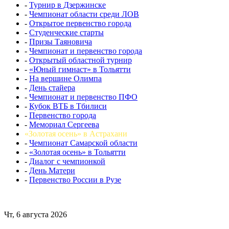
-
Турнир в Дзержинске
-
Чемпионат области среди ЛОВ
-
Открытое первенство города
-
Студенческие старты
-
Призы Таяновича
-
Чемпионат и первенство города
-
Открытый областной турнир
-
«Юный гимнаст» в Тольятти
-
На вершине Олимпа
-
День стайера
-
Чемпионат и первенство ПФО
-
Кубок ВТБ в Тбилиси
-
Первенство города
-
Мемориал Сергеева
«Золотая осень» в Астрахани
-
Чемпионат Самарской области
-
«Золотая осень» в Тольятти
-
Диалог с чемпионкой
-
День Матери
-
Первенство России в Рузе
Чт, 6 августа 2026