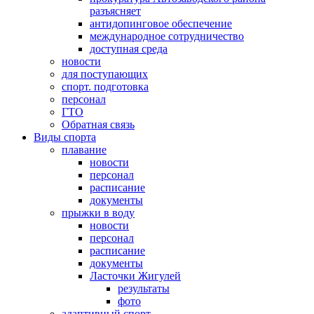
разъясняет
антидопинговое обеспечение
международное сотрудничество
доступная среда
новости
для поступающих
спорт. подготовка
персонал
ГТО
Обратная связь
Виды спорта
плавание
новости
персонал
расписание
документы
прыжки в воду
новости
персонал
расписание
документы
Ласточки Жигулей
результаты
фото
адаптивный спорт