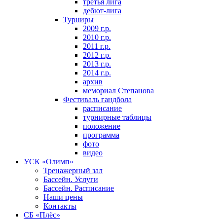
третья лига
дебют-лига
Турниры
2009 г.р.
2010 г.р.
2011 г.р.
2012 г.р.
2013 г.р.
2014 г.р.
архив
мемориал Степанова
Фeстивaль гaндбoлa
расписание
турнирные таблицы
положение
программа
фoтo
видео
УСК «Олимп»
Тренажерный зал
Бассейн. Услуги
Бассейн. Расписание
Наши цены
Контакты
СБ «Плёс»