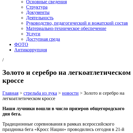
Основные сведения
Структура
Документы
Деятельность
Руководство, педагогический и вожатский состав
Материально-техническое обеспечение
Услуги
Доступная среда
ФОТО
Антикоррупция
/
Золото и серебро на легкоатлетическом
кроссе
Главная
>
стрельба из лука
>
новости
>
Золото и серебро на
легкоатлетическом кроссе
Наши лучники вошли в число призеров общегородского
дня бега.
Традиционные соревнования в рамках всероссийского
праздника бега «Кросс Нации» проводились сегодня в 21-й