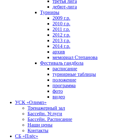
третья лига
дебют-лига
Турниры
2009 г.р.
2010 г.р.
2011 г.р.
2012 г.р.
2013 г.р.
2014 г.р.
архив
мемориал Степанова
Фeстивaль гaндбoлa
расписание
турнирные таблицы
положение
программа
фoтo
видео
УСК «Олимп»
Тренажерный зал
Бассейн. Услуги
Бассейн. Расписание
Наши цены
Контакты
СБ «Плёс»