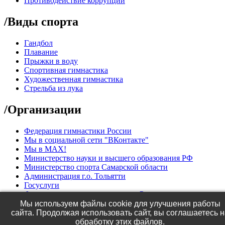
Противодействие коррупции
/
Виды спорта
Гандбол
Плавание
Прыжки в воду
Спортивная гимнастика
Художественная гимнастика
Стрельба из лука
/
Организации
Федерация гимнастики России
Мы в социальной сети "ВКонтакте"
Мы в МАХ!
Министерство науки и высшего образования РФ
Министерство спорта Самарской области
Администрация г.о. Тольятти
Госуслуги
Федерация водных видов спорта России
Мы используем файлы cookie для улучшения работы
©
2010 -
МБУ СШОР №10 "Олимп".
сайта. Продолжая использовать сайт, вы соглашаетесь н
Разработка сайта -
Роман Попов
обработку этих файлов.