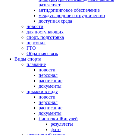
разъясняет
антидопинговое обеспечение
международное сотрудничество
доступная среда
новости
для поступающих
спорт. подготовка
персонал
ГТО
Обратная связь
Виды спорта
плавание
новости
персонал
расписание
документы
прыжки в воду
новости
персонал
расписание
документы
Ласточки Жигулей
результаты
фото
адаптивный спорт