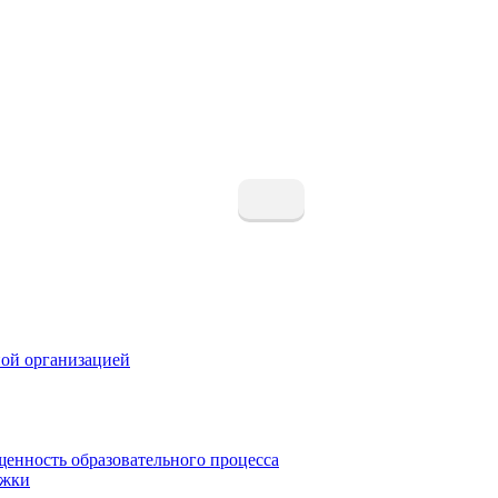
ной организацией
щенность образовательного процесса
ржки