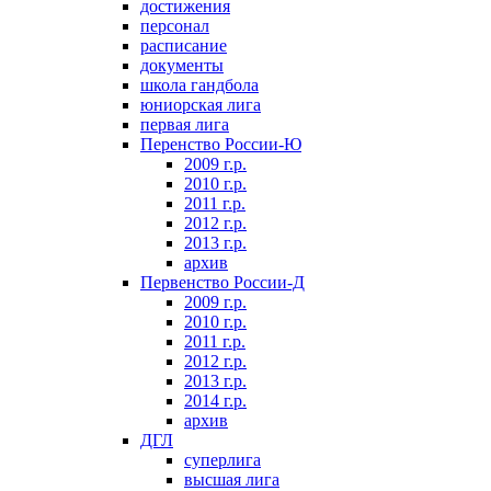
достижения
персонал
расписание
документы
школа гандбола
юниорская лига
первая лига
Перенство России-Ю
2009 г.р.
2010 г.р.
2011 г.р.
2012 г.р.
2013 г.р.
архив
Первенство России-Д
2009 г.р.
2010 г.р.
2011 г.р.
2012 г.р.
2013 г.р.
2014 г.р.
архив
ДГЛ
суперлига
высшая лига