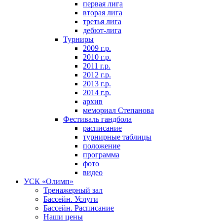
первая лига
вторая лига
третья лига
дебют-лига
Турниры
2009 г.р.
2010 г.р.
2011 г.р.
2012 г.р.
2013 г.р.
2014 г.р.
архив
мемориал Степанова
Фeстивaль гaндбoлa
расписание
турнирные таблицы
положение
программа
фoтo
видео
УСК «Олимп»
Тренажерный зал
Бассейн. Услуги
Бассейн. Расписание
Наши цены