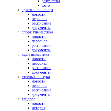
результаты
фото
адаптивный спорт
новости
персонал
расписание
документы
спорт. гимнастика
новости
персонал
расписание
документы
худ. гимнастика
новости
персонал
расписание
документы
стрельба из лука
новости
персонал
расписание
документы
гандбол
новости
история