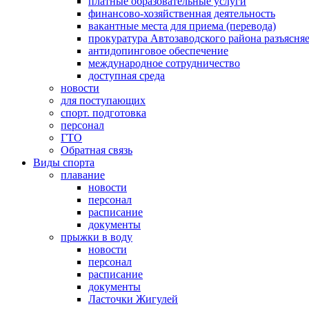
платные образовательные услуги
финансово-хозяйственная деятельность
вакантные места для приема (перевода)
прокуратура Автозаводского района разъясня
антидопинговое обеспечение
международное сотрудничество
доступная среда
новости
для поступающих
спорт. подготовка
персонал
ГТО
Обратная связь
Виды спорта
плавание
новости
персонал
расписание
документы
прыжки в воду
новости
персонал
расписание
документы
Ласточки Жигулей