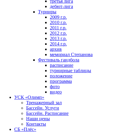
третья лига
дебют-лига
Турниры
2009 г.р.
2010 г.р.
2011 г.р.
2012 г.р.
2013 г.р.
2014 г.р.
архив
мемориал Степанова
Фeстивaль гaндбoлa
расписание
турнирные таблицы
положение
программа
фoтo
видео
УСК «Олимп»
Тренажерный зал
Бассейн. Услуги
Бассейн. Расписание
Наши цены
Контакты
СБ «Плёс»