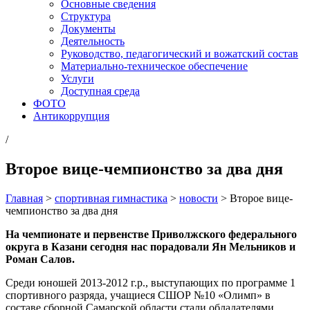
Основные сведения
Структура
Документы
Деятельность
Руководство, педагогический и вожатский состав
Материально-техническое обеспечение
Услуги
Доступная среда
ФОТО
Антикоррупция
/
Второе вице-чемпионство за два дня
Главная
>
спортивная гимнастика
>
новости
>
Второе вице-
чемпионство за два дня
На чемпионате и первенстве Приволжского федерального
округа в Казани сегодня нас порадовали
Ян Мельников и
Роман Салов.
Среди юношей 2013-2012 г.р., выступающих по программе 1
спортивного разряда, учащиеся СШОР №10 «Олимп» в
составе сборной Самарской области стали обладателями