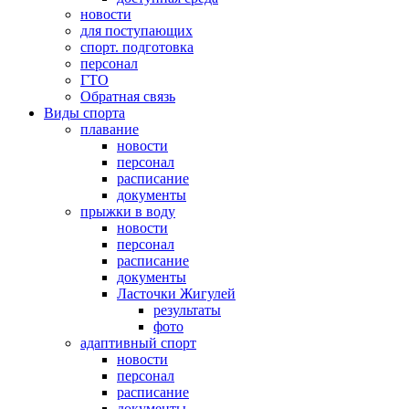
новости
для поступающих
спорт. подготовка
персонал
ГТО
Обратная связь
Виды спорта
плавание
новости
персонал
расписание
документы
прыжки в воду
новости
персонал
расписание
документы
Ласточки Жигулей
результаты
фото
адаптивный спорт
новости
персонал
расписание
документы