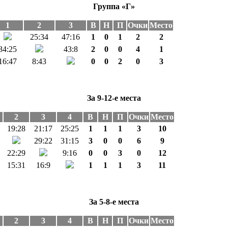
Группа «Г»
1
2
3
В
Н
П
Очки
Место
25:34
47:16
1
0
1
2
2
34:25
43:8
2
0
0
4
1
16:47
8:43
0
0
2
0
3
За 9-12-е места
2
3
4
В
Н
П
Очки
Место
19:28
21:17
25:25
1
1
1
3
10
29:22
31:15
3
0
0
6
9
22:29
9:16
0
0
3
0
12
15:31
16:9
1
1
1
3
11
За 5-8-е места
2
3
4
В
Н
П
Очки
Место