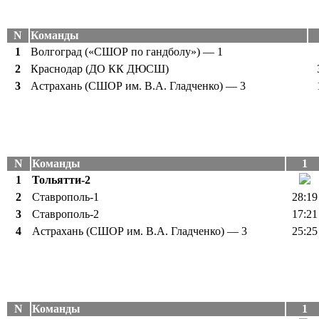
N
Команды
1
Волгоград («СШОР по гандболу») — 1
2
Краснодар (ДО КК ДЮСШ)
3
Астрахань (СШОР им. В.А. Гладченко) — 3
N
Команды
1
1
Тольятти-2
2
Ставрополь-1
28:19
3
Ставрополь-2
17:21
4
Астрахань (СШОР им. В.А. Гладченко) — 3
25:25
N
Команды
1